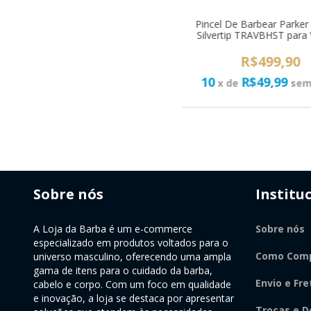
Pincel De Barbear Parke
Silvertip TRAVBHST para
R$499,90
10
R$49,99
x de
sem
Sobre nós
Institu
A Loja da Barba é um e-commerce
Sobre nós
especializado em produtos voltados para o
Como Comp
universo masculino, oferecendo uma ampla
gama de itens para o cuidado da barba,
Envio e Fre
cabelo e corpo. Com um foco em qualidade
e inovação, a loja se destaca por apresentar
Trocas e D