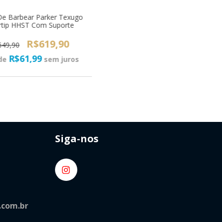
De Barbear Parker Texugo
ertip HHST Com Suporte
R$619,90
649,90
R$61,99
de
sem juros
Siga-nos
.com.br