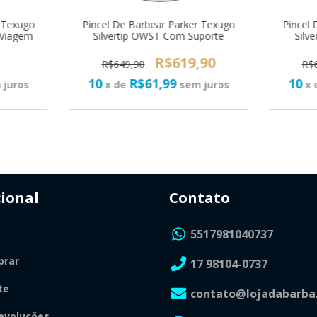
r Texugo
Pincel De Barbear Parker Texugo
Pincel 
 Viagem
Silvertip OWST Com Suporte
Silv
R$619,90
R$649,90
R$
10
R$61,99
10
 juros
x de
sem juros
x 
cional
Contato
5517981040737
rar
17 98104-0737
te
contato@lojadabarba
evoluções