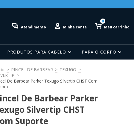
0
Atendimento
Minha conta
Meu carrinho
PRODUTOS PARA CABELO
PARA O CORPO
cio
>
PINCEL DE BARBEAR
>
TEXUGO
>
LVERTIP
>
ncel De Barbear Parker Texugo Silvertip CHST Com
porte
incel De Barbear Parker
exugo Silvertip CHST
om Suporte