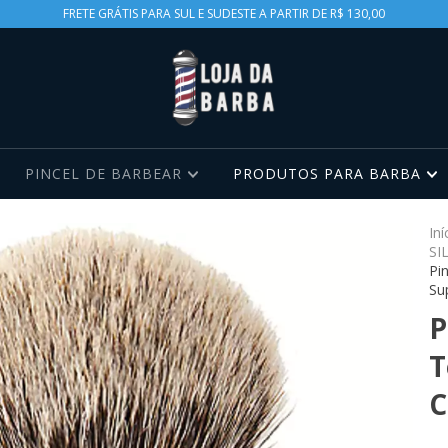
FRETE GRÁTIS PARA SUL E SUDESTE A PARTIR DE R$ 130,00
PINCEL DE BARBEAR
PRODUTOS PARA BARBA
Iní
SI
Pi
Su
P
T
C