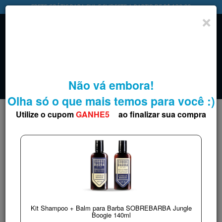
FRETE GRÁTIS PARA SUL E SUDESTE A PARTIR DE R$ 130,00
0
Início
>
PRODUTOS PARA BARBA
>
TÔNICO
TÔNICO
Filtrar
8
%
OFF