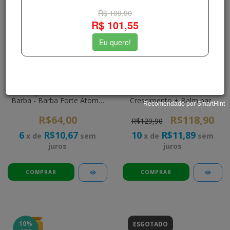
Tônico para Crescimento de
Kit Barba Forte + Tônico de
Barba - Barba Forte Atomic
Crescimento + Balm para
Danger 45ml
Barba + Óleo Danger
R$64,00
R$118,90
R$129,90
6
R$10,67
10
R$11,89
x de
sem
x de
sem
juros
juros
10
%
ESGOTADO