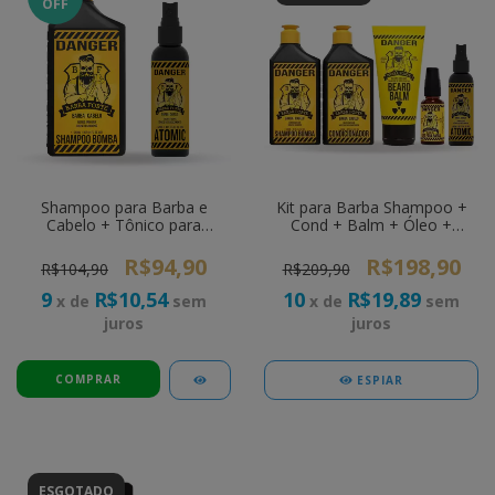
OFF
Shampoo para Barba e
Kit para Barba Shampoo +
Cabelo + Tônico para
Cond + Balm + Óleo +
Crescimento de Barba e
Tônico Crescimento Barba
Cabelo Barba Forte Danger
Forte Danger
R$94,90
R$198,90
R$104,90
R$209,90
9
R$10,54
10
R$19,89
x de
sem
x de
sem
juros
juros
ESPIAR
ESGOTADO