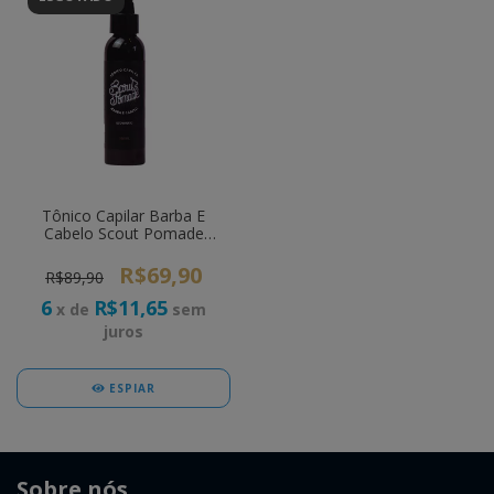
Tônico Capilar Barba E
Cabelo Scout Pomade
100ml
R$69,90
R$89,90
6
R$11,65
x de
sem
juros
ESPIAR
Sobre nós