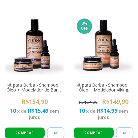
3
%
OFF
Kit para Barba - Shampoo +
Kit para Barba - Shampoo +
Óleo + Modelador de Barba
Óleo + Modelador Viking
Viking Mar
Terra
R$154,90
R$149,90
R$154,90
10
R$15,49
10
R$14,99
x de
sem
x de
sem
juros
juros