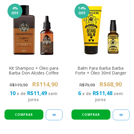
4
%
14
%
OFF
OFF
Kit Shampoo + Óleo para
Balm Para Barba Barba
Barba Don Alcides Coffee
Forte + Óleo 30ml Danger
R$114,90
R$68,90
R$119,90
R$79,90
10
R$11,49
6
R$11,48
x de
sem
x de
sem
juros
juros