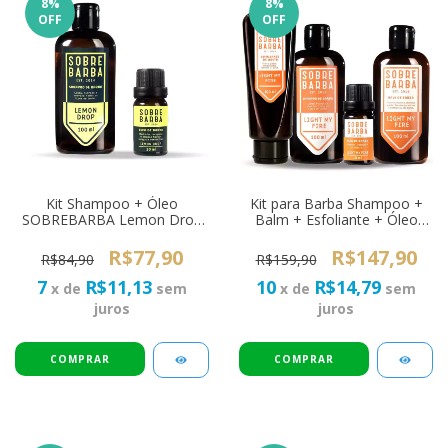
8
%
8
%
OFF
OFF
Kit Shampoo + Óleo
Kit para Barba Shampoo +
SOBREBARBA Lemon Drop
Balm + Esfoliante + Óleo
Pra Viagem
SOBREBARBA Light My Fire
R$77,90
R$147,90
R$84,90
R$159,90
7
R$11,13
10
R$14,79
x de
sem
x de
sem
juros
juros