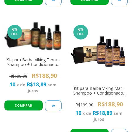
6
%
6
%
OFF
OFF
Kit para Barba Viking Terra -
Shampoo + Condicionador
+ Balm + Óleo
R$188,90
R$199,90
10
R$18,89
x de
sem
Kit para Barba Viking Mar -
juros
Shampoo + Condicionador
+ Balm + Óleo
R$188,90
R$199,90
10
R$18,89
x de
sem
juros