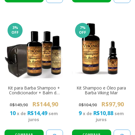
3
%
7
%
OFF
OFF
Kit para Barba Shampoo +
Kit Shampoo e Óleo para
Condicionador + Balm de
Barba Viking Mar
Barba Viking Mar +
Necessaire Grátis
R$144,90
R$97,90
R$149,90
R$104,90
10
R$14,49
9
R$10,88
x de
sem
x de
sem
juros
juros