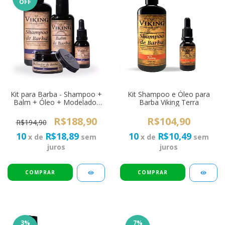
OFF
Kit para Barba - Shampoo +
Kit Shampoo e Óleo para
Balm + Óleo + Modelador
Barba Viking Terra
de Barba Viking Mar
R$188,90
R$104,90
R$194,90
10
R$18,89
10
R$10,49
x de
sem
x de
sem
juros
juros
3
%
7
%