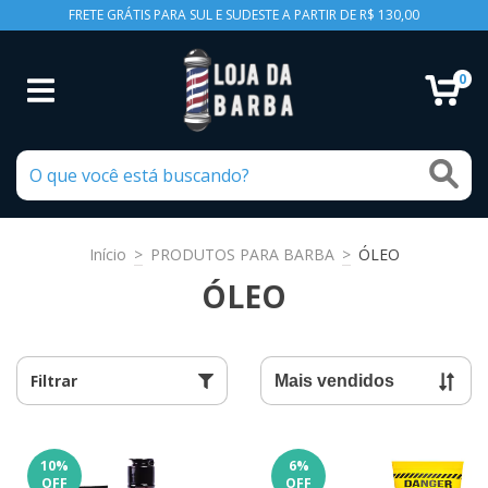
FRETE GRÁTIS PARA SUL E SUDESTE A PARTIR DE R$ 130,00
0
Início
>
PRODUTOS PARA BARBA
>
ÓLEO
ÓLEO
Filtrar
10
%
6
%
OFF
OFF