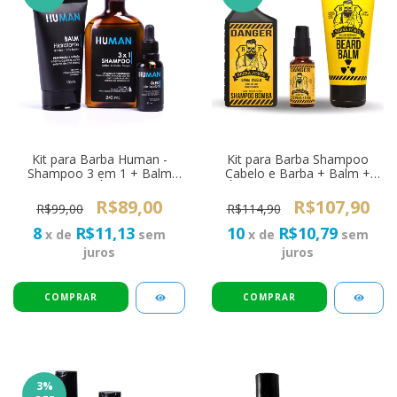
Kit para Barba Human -
Kit para Barba Shampoo
Shampoo 3 em 1 + Balm
Cabelo e Barba + Balm +
Hidratante + Óleo de Barba
Óleo Barba Forte Danger
30ml
R$89,00
R$107,90
R$99,00
R$114,90
8
R$11,13
10
R$10,79
x de
sem
x de
sem
juros
juros
3
%