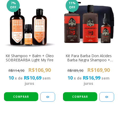
7
%
11
%
OFF
OFF
Kit Shampoo + Balm + Óleo
Kit Para Barba Don Alcides
SOBREBARBA Light My Fire
Barba Negra Shampoo +
Balm + Óleo + Necessaire
R$106,90
R$169,90
R$114,90
R$189,90
10
R$10,69
10
R$16,99
x de
sem
x de
sem
juros
juros