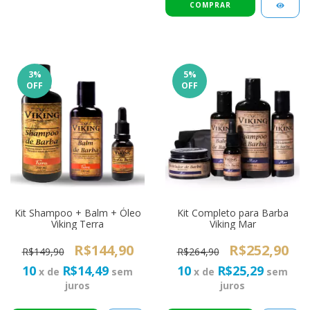
3
%
5
%
OFF
OFF
Kit Shampoo + Balm + Óleo
Kit Completo para Barba
Viking Terra
Viking Mar
R$144,90
R$252,90
R$149,90
R$264,90
10
R$14,49
10
R$25,29
x de
sem
x de
sem
juros
juros