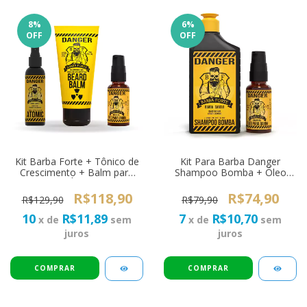
8
%
6
%
OFF
OFF
Kit Barba Forte + Tônico de
Kit Para Barba Danger
Crescimento + Balm para
Shampoo Bomba + Óleo
Barba + Óleo Danger
Barba Forte 30ml
R$118,90
R$74,90
R$129,90
R$79,90
10
R$11,89
7
R$10,70
x de
sem
x de
sem
juros
juros