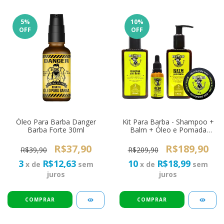
5
%
10
%
OFF
OFF
Óleo Para Barba Danger
Kit Para Barba - Shampoo +
Barba Forte 30ml
Balm + Óleo e Pomada
Modeladora Cabelo -
Muchacho Citric
R$37,90
R$189,90
R$39,90
R$209,90
3
R$12,63
10
R$18,99
x de
sem
x de
sem
juros
juros