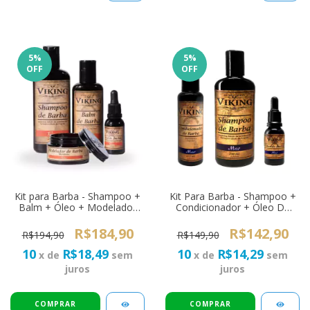
5
%
5
%
OFF
OFF
Kit para Barba - Shampoo +
Kit Para Barba - Shampoo +
Balm + Óleo + Modelador
Condicionador + Óleo De
Viking Terra
Barba Viking Mar
R$184,90
R$142,90
R$194,90
R$149,90
10
R$18,49
10
R$14,29
x de
sem
x de
sem
juros
juros