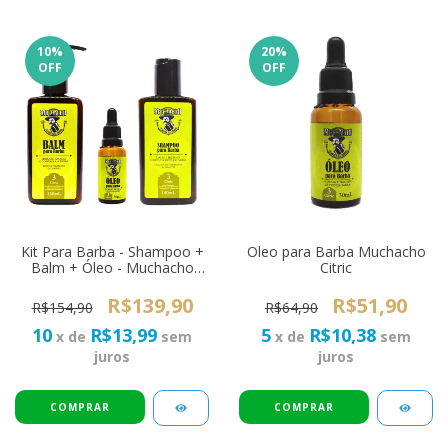
10
%
20
%
OFF
OFF
Kit Para Barba - Shampoo +
Oleo para Barba Muchacho
Balm + Óleo - Muchacho
Citric
Citric
R$139,90
R$51,90
R$154,90
R$64,90
10
R$13,99
5
R$10,38
x de
sem
x de
sem
juros
juros