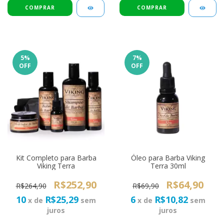
5
%
7
%
OFF
OFF
Kit Completo para Barba
Óleo para Barba Viking
Viking Terra
Terra 30ml
R$252,90
R$64,90
R$264,90
R$69,90
10
R$25,29
6
R$10,82
x de
sem
x de
sem
juros
juros