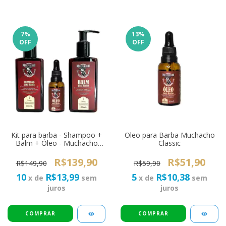
7
%
13
%
OFF
OFF
Kit para barba - Shampoo +
Oleo para Barba Muchacho
Balm + Óleo - Muchacho
Classic
Classic
R$139,90
R$51,90
R$149,90
R$59,90
10
R$13,99
5
R$10,38
x de
sem
x de
sem
juros
juros