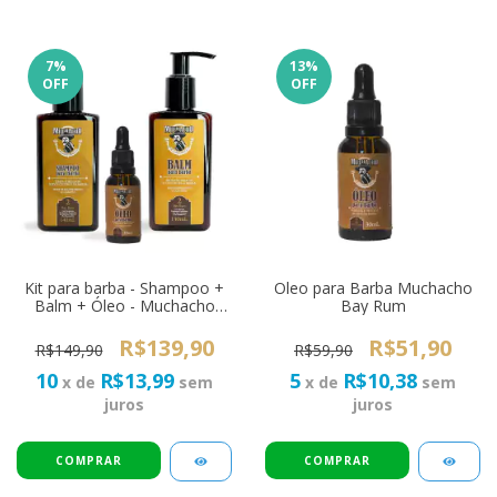
7
%
13
%
OFF
OFF
Kit para barba - Shampoo +
Oleo para Barba Muchacho
Balm + Óleo - Muchacho
Bay Rum
Bay Rum
R$139,90
R$51,90
R$149,90
R$59,90
10
R$13,99
5
R$10,38
x de
sem
x de
sem
juros
juros