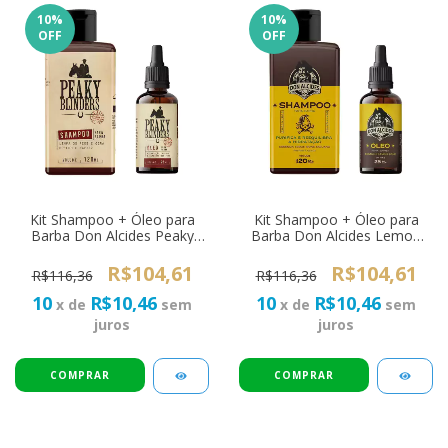
10
%
10
%
OFF
OFF
Kit Shampoo + Óleo para
Kit Shampoo + Óleo para
Barba Don Alcides Peaky
Barba Don Alcides Lemon
Blinders
Bone
R$104,61
R$104,61
R$116,36
R$116,36
10
R$10,46
10
R$10,46
x de
sem
x de
sem
juros
juros