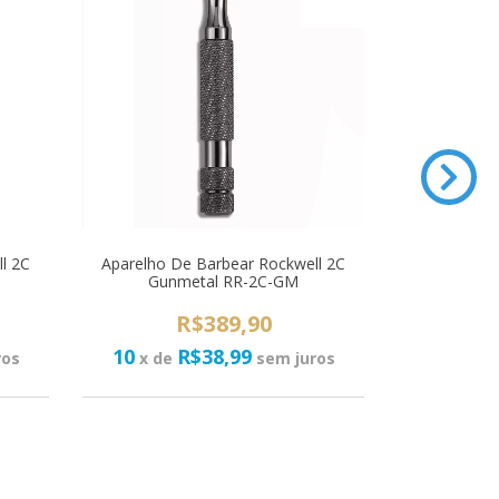
l 2C
Aparelho De Barbear Rockwell 2C
Gunmetal RR-2C-GM
Aparelho D
Blac
R$389,90
10
R$38,99
R$1.399,
ros
x de
sem juros
10
R
x de