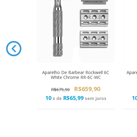
Rockwell R1
Aparelho De Barbear Rockwell 6C
Apar
R1-GM
White Chrome RR-6C-WC
0
R$659,90
R$679,90
10
R$65,99
1
sem juros
x de
sem juros