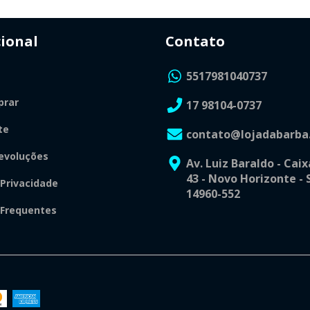
cional
Contato
5517981040737
rar
17 98104-0737
te
contato@lojadabarba
evoluções
Av. Luiz Baraldo - Caix
43 - Novo Horizonte - 
 Privacidade
14960-552
 Frequentes