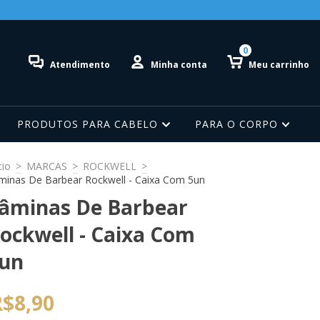
0
Atendimento
Minha conta
Meu carrinho
PRODUTOS PARA CABELO
PARA O CORPO
cio
>
MARCAS
>
ROCKWELL
>
minas De Barbear Rockwell - Caixa Com 5un
âminas De Barbear
ockwell - Caixa Com
un
R$8,90