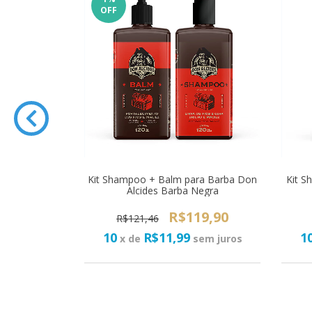
OFF
ra Barba Don
Kit Shampoo + Balm para Barba Don
Kit S
Jack
Alcides Barba Negra
19,90
R$119,90
R$121,46
10
R$11,99
1
sem juros
x de
sem juros