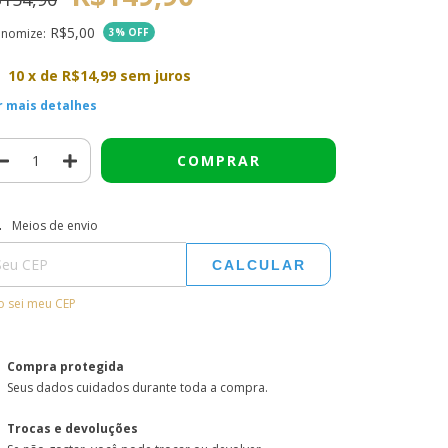
R$5,00
onomize:
3
% OFF
10
x de
R$14,99
sem juros
r mais detalhes
regas para o CEP:
ALTERAR CEP
Meios de envio
CALCULAR
 sei meu CEP
Compra protegida
Seus dados cuidados durante toda a compra.
Trocas e devoluções