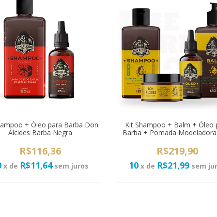
hampoo + Óleo para Barba Don
Kit Shampoo + Balm + Óleo 
Alcides Barba Negra
Barba + Pomada Modeladora
Alcides Lemon Bone
R$116,36
R$219,90
0
R$11,64
10
R$21,99
x de
sem juros
x de
sem ju