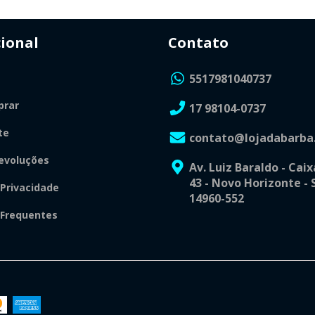
cional
Contato
5517981040737
rar
17 98104-0737
te
contato@lojadabarba
evoluções
Av. Luiz Baraldo - Caix
43 - Novo Horizonte - 
 Privacidade
14960-552
 Frequentes