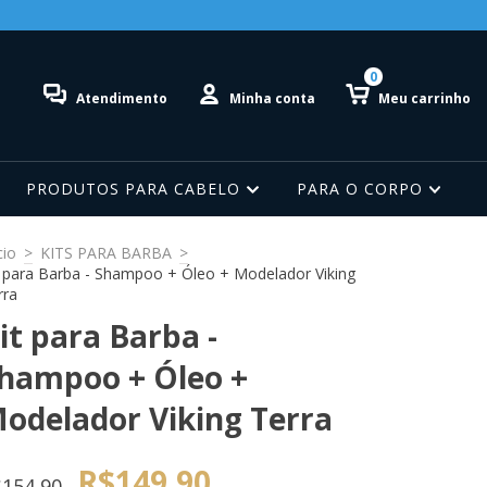
0
Atendimento
Minha conta
Meu carrinho
PRODUTOS PARA CABELO
PARA O CORPO
cio
>
KITS PARA BARBA
>
t para Barba - Shampoo + Óleo + Modelador Viking
rra
it para Barba -
hampoo + Óleo +
odelador Viking Terra
R$149,90
154,90