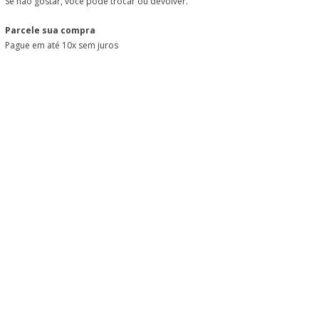
Se não gostar, você pode trocar ou devolver.
Parcele sua compra
Pague em até 10x sem juros