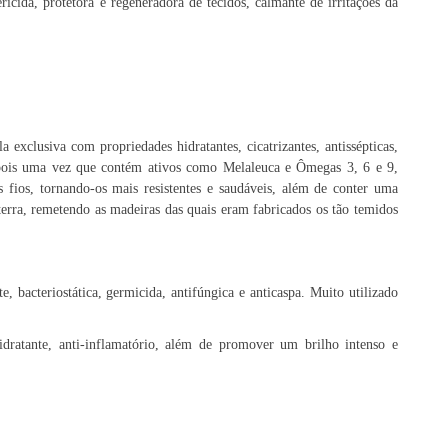
tericida, protetora e regeneradora de tecidos, calmante de irritações da
xclusiva com propriedades hidratantes, cicatrizantes, antissépticas,
g, pois uma vez que contém ativos como Melaleuca e Ômegas 3, 6 e 9,
 fios, tornando-os mais resistentes e saudáveis, além de conter uma
terra, remetendo as madeiras das quais eram fabricados os tão temidos
te, bacteriostática, germicida, antifúngica e anticaspa. Muito utilizado
dratante, anti-inflamatório, além de promover um brilho intenso e