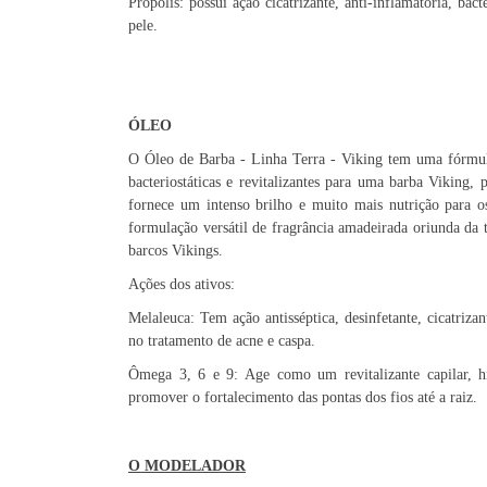
Própolis: possui ação cicatrizante, anti-inflamatória, bac
pele.
ÓLEO
O Óleo de Barba - Linha Terra - Viking tem uma fórmula e
bacteriostáticas e revitalizantes para uma barba Vikin
fornece um intenso brilho e muito mais nutrição para os
formulação versátil de fragrância amadeirada oriunda da 
barcos Vikings.
Ações dos ativos:
Melaleuca: Tem ação antisséptica, desinfetante, cicatrizan
no tratamento de acne e caspa.
Ômega 3, 6 e 9: Age como um revitalizante capilar, hi
promover o fortalecimento das pontas dos fios até a raiz.
O MODELADOR