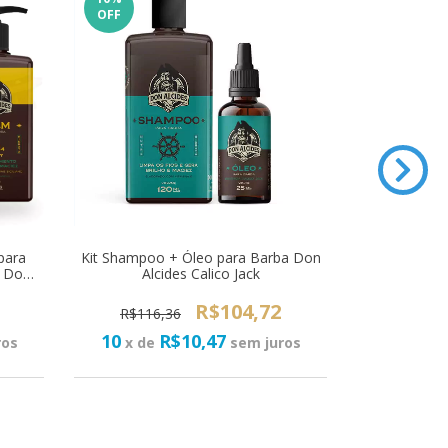
OFF
OFF
para
Kit Shampoo + Óleo para Barba Don
Kit Para B
 Don
Alcides Calico Jack
Don Alci
R$104,72
R$116,36
R$314
10
R$10,47
10
ros
x de
sem juros
x de