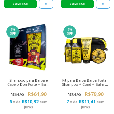
5
%
6
%
OFF
OFF
Shampoo para Barba e
Kit para Barba Barba Forte -
Cabelo Don Forte + Balm
Shampoo + Cond + Balm de
Barba Forte Danger
Barba + Pomada Cabelo
Danger
R$61,90
R$79,90
R$64,90
R$84,90
6
R$10,32
7
R$11,41
x de
sem
x de
sem
juros
juros