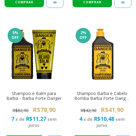
5
%
2
%
OFF
OFF
Shampoo e Balm para
Shampoo Barba e Cabelo
Barba - Barba Forte Danger
Bomba Barba Forte Danger
250ml
R$78,90
R$41,90
R$82,90
R$42,90
7
R$11,27
4
R$10,48
x de
sem
x de
sem
juros
juros