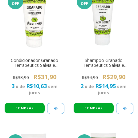
OFF
OFF
Condicionador Granado
Shampoo Granado
Terrapeutics Sálvia e
Terrapeutics Sálvia e
Confrey 180ml - Cabelos
Confrey 180ml - Cabelos
Oleosos
Oleosos
R$31,90
R$29,90
R$38,90
R$34,90
3
R$10,63
2
R$14,95
x de
sem
x de
sem
juros
juros