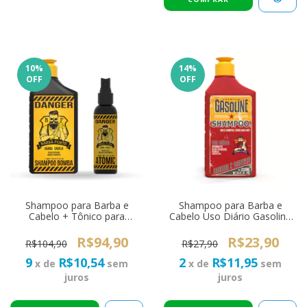
10
%
14
%
OFF
OFF
Shampoo para Barba e
Shampoo para Barba e
Cabelo + Tônico para
Cabelo Uso Diário Gasoline
Crescimento de Barba e
Barba Forte 250ml
Cabelo Barba Forte Danger
R$94,90
R$23,90
R$104,90
R$27,90
9
R$10,54
2
R$11,95
x de
sem
x de
sem
juros
juros