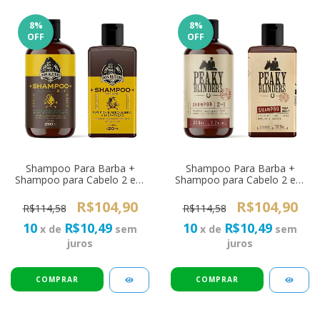
8
%
8
%
OFF
OFF
Shampoo Para Barba +
Shampoo Para Barba +
Shampoo para Cabelo 2 em
Shampoo para Cabelo 2 em
1 Don Alcides Lemon Bone
1 Don Alcides Peaky
Blinders
R$104,90
R$104,90
R$114,58
R$114,58
10
R$10,49
10
R$10,49
x de
sem
x de
sem
juros
juros