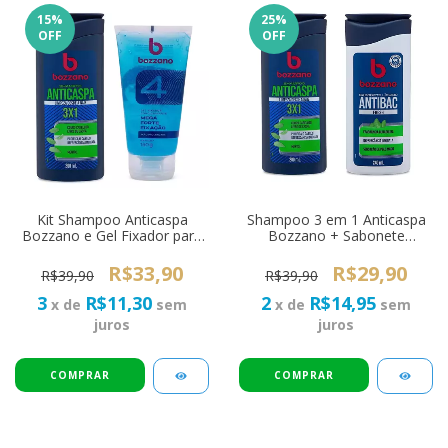
15
%
25
%
OFF
OFF
Kit Shampoo Anticaspa
Shampoo 3 em 1 Anticaspa
Bozzano e Gel Fixador para
Bozzano + Sabonete
Cabelo
Líquido Antibacteriano
R$33,90
R$29,90
R$39,90
R$39,90
3
R$11,30
2
R$14,95
x de
sem
x de
sem
juros
juros