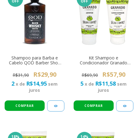
OFF
OFF
Shampoo para Barba e
Kit Shampoo e
Cabelo QOD Barber Shop
Condicionador Granado
Old School Whiskey 220ml
Terrapeutics Sálvia e
Confrey 180ml - Cabelos
R$29,90
R$57,90
R$31,90
R$69,90
Oleosos
2
R$14,95
5
R$11,58
x de
sem
x de
sem
juros
juros
18
%
14
%