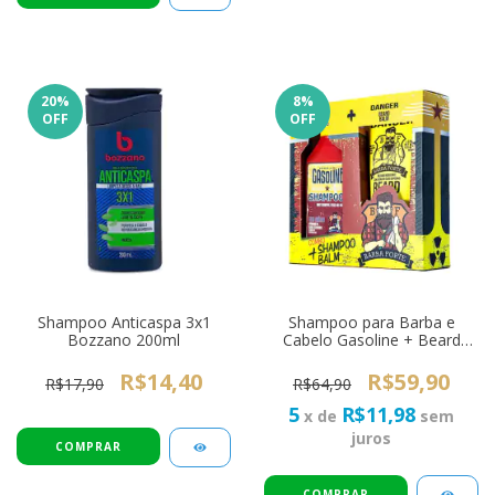
20
%
8
%
OFF
OFF
Shampoo Anticaspa 3x1
Shampoo para Barba e
Bozzano 200ml
Cabelo Gasoline + Beard
Balm Danger Barba Forte
R$14,40
R$59,90
R$17,90
R$64,90
5
R$11,98
x de
sem
juros