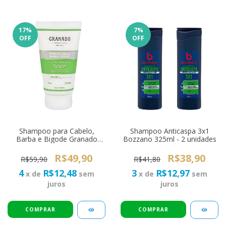
17
%
7
%
OFF
OFF
Shampoo para Cabelo,
Shampoo Anticaspa 3x1
Barba e Bigode Granado
Bozzano 325ml - 2 unidades
150ml
R$49,90
R$38,90
R$59,90
R$41,80
4
R$12,48
3
R$12,97
x de
sem
x de
sem
juros
juros