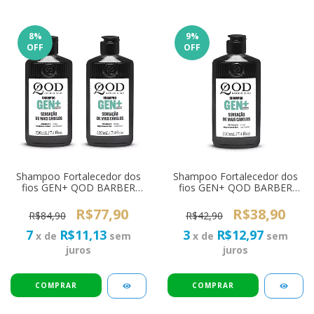
8
%
9
%
OFF
OFF
Shampoo Fortalecedor dos
Shampoo Fortalecedor dos
fios GEN+ QOD BARBER
fios GEN+ QOD BARBER
SHOP 220ml - 2 unidades
SHOP 220ml
R$77,90
R$38,90
R$84,90
R$42,90
7
R$11,13
3
R$12,97
x de
sem
x de
sem
juros
juros