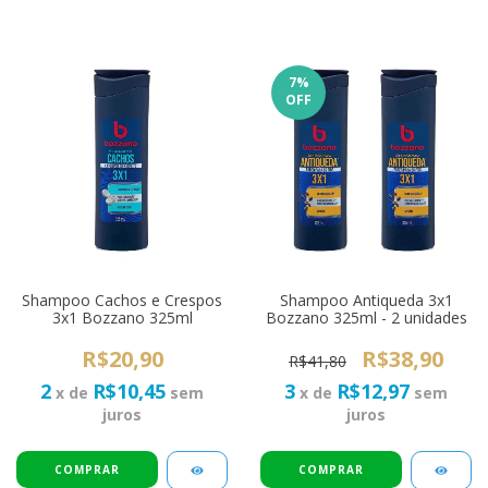
7
%
OFF
Shampoo Cachos e Crespos
Shampoo Antiqueda 3x1
3x1 Bozzano 325ml
Bozzano 325ml - 2 unidades
R$20,90
R$38,90
R$41,80
2
R$10,45
3
R$12,97
x de
sem
x de
sem
juros
juros