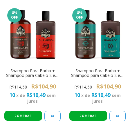
8
%
8
%
OFF
OFF
Shampoo Para Barba +
Shampoo Para Barba +
Shampoo para Cabelo 2 em
Shampoo para Cabelo 2 em
1 Don Alcides Barba Negra
1 Don Alcides Calico Jack
R$104,90
R$104,90
R$114,58
R$114,58
10
R$10,49
10
R$10,49
x de
sem
x de
sem
juros
juros