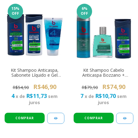
15
%
6
%
OFF
OFF
Kit Shampoo Anticaspa,
Kit Shampoo Cabelo
Sabonete Líquido e Gel
Anticaspa Bozzano +
Cabelo Bozzano
Espuma de Barbear + Loção
Pós Barba Aloe Vera
R$46,90
R$74,90
R$54,90
R$79,90
4
R$11,73
7
R$10,70
x de
sem
x de
sem
juros
juros