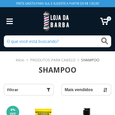
FRETE GRÁTIS PARA SUL E SUDESTE A PARTIR DE R$ 130,00
0
Início
>
PRODUTOS PARA CABELO
>
SHAMPOO
SHAMPOO
Filtrar
6
%
OFF