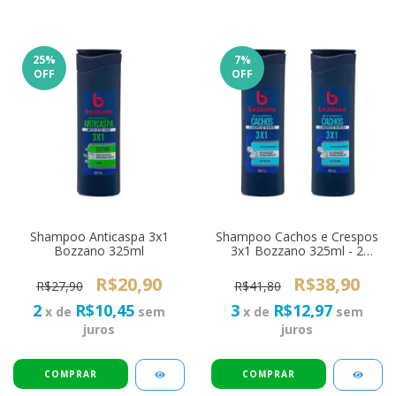
25
%
7
%
OFF
OFF
Shampoo Anticaspa 3x1
Shampoo Cachos e Crespos
Bozzano 325ml
3x1 Bozzano 325ml - 2
unidades
R$20,90
R$38,90
R$27,90
R$41,80
2
R$10,45
3
R$12,97
x de
sem
x de
sem
juros
juros