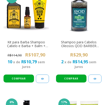
Kit para Barba Shampoo
Shampoo para Cabelos
Cabelo e Barba + Balm +
Oleosos QOD BARBER
Óleo Barba Forte Danger
SHOP The Daily Fresh
220ml
R$107,90
R$29,90
R$114,90
10
R$10,79
2
R$14,95
x de
sem
x de
sem
juros
juros
6
%
17
%