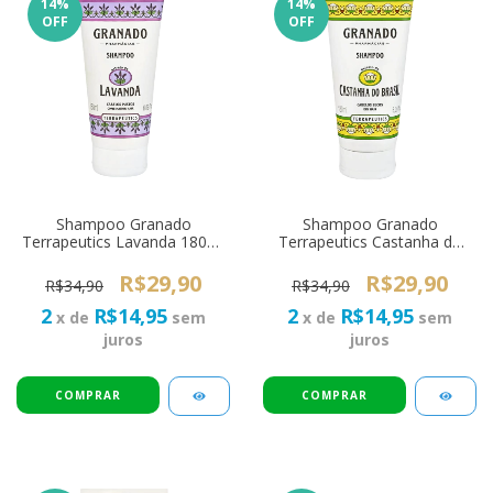
14
%
14
%
OFF
OFF
Shampoo Granado
Shampoo Granado
Terrapeutics Lavanda 180ml
Terrapeutics Castanha do
- Cabelos Mistos
Brasil 180ml - Cabelos
Secos
R$29,90
R$29,90
R$34,90
R$34,90
2
R$14,95
2
R$14,95
x de
sem
x de
sem
juros
juros