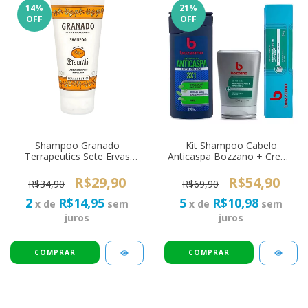
14
%
21
%
OFF
OFF
Shampoo Granado
Kit Shampoo Cabelo
Terrapeutics Sete Ervas
Anticaspa Bozzano + Creme
180ml - Cabelos Normais
de Barbear Refrescante +
Gel Pós Barba
R$29,90
R$54,90
R$34,90
R$69,90
2
R$14,95
5
R$10,98
x de
sem
x de
sem
juros
juros