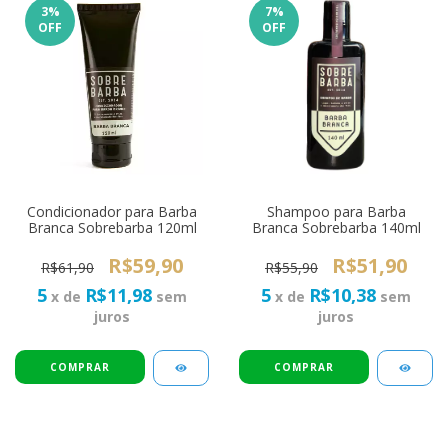
3
%
7
%
OFF
OFF
Condicionador para Barba
Shampoo para Barba
Branca Sobrebarba 120ml
Branca Sobrebarba 140ml
R$59,90
R$51,90
R$61,90
R$55,90
5
R$11,98
5
R$10,38
x de
sem
x de
sem
juros
juros