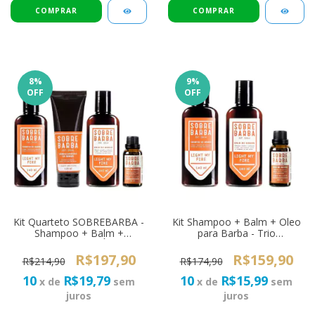
8
%
9
%
OFF
OFF
Kit Quarteto SOBREBARBA -
Kit Shampoo + Balm + Oleo
Shampoo + Balm +
para Barba - Trio
Condicionador + Óleo de
SOBREBARBA Light My Fire
Barba Light My Fire
R$197,90
R$159,90
R$214,90
R$174,90
10
R$19,79
10
R$15,99
x de
sem
x de
sem
juros
juros