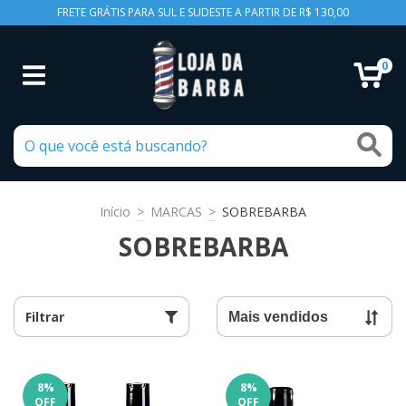
FRETE GRÁTIS PARA SUL E SUDESTE A PARTIR DE R$ 130,00
0
Início
>
MARCAS
>
SOBREBARBA
SOBREBARBA
Filtrar
8
%
8
%
OFF
OFF