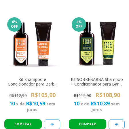
6
%
4
%
OFF
OFF
Kit Shampoo e
Kit SOBREBARBA Shampoo
Condicionador para Barba
+ Condicionador para Barba
SOBREBARBA Light My Fire
Lemon Drop
R$105,90
R$108,90
R$112,90
R$112,90
10
R$10,59
10
R$10,89
x de
sem
x de
sem
juros
juros