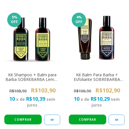
5
%
4
%
OFF
OFF
Kit Shampoo + Balm para
Kit Balm Para Barba +
Barba SOBREBARBA Lemon
Esfoliante SOBREBARBA
Drop
Jungle Boogie
R$103,90
R$102,90
R$108,90
R$106,90
10
R$10,39
10
R$10,29
x de
sem
x de
sem
juros
juros