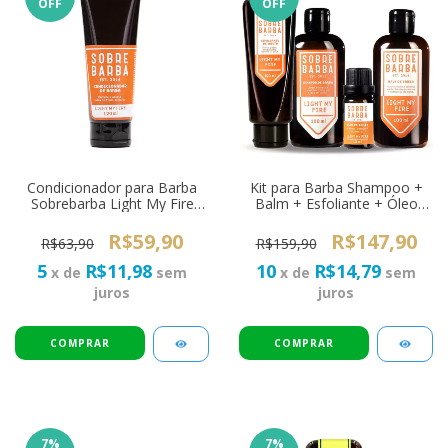
OFF
OFF
Condicionador para Barba
Kit para Barba Shampoo +
Sobrebarba Light My Fire
Balm + Esfoliante + Óleo
120ml
SOBREBARBA Light My Fire
R$59,90
R$147,90
R$63,90
R$159,90
5
R$11,98
10
R$14,79
x de
sem
x de
sem
juros
juros
7
%
7
%