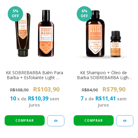
5
%
6
%
OFF
OFF
Kit SOBREBARBA Balm Para
Kit Shampoo + Óleo de
Barba + Esfoliante Light My
Barba SOBREBARBA Light
Fire
My Fire Pra Viagem
R$103,90
R$79,90
R$108,90
R$84,90
10
R$10,39
7
R$11,41
x de
sem
x de
sem
juros
juros