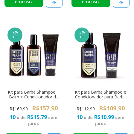
7
%
3
%
OFF
OFF
Kit para Barba Shampoo +
Kit para Barba Shampoo e
Balm + Condicionador de
Condicionador para Barba
Barba - Trio SOBREBARBA
SOBREBARBA Jungle
Jungle Boogie
Boogie
R$157,90
R$109,90
R$169,90
R$112,90
10
R$15,79
10
R$10,99
x de
sem
x de
sem
juros
juros