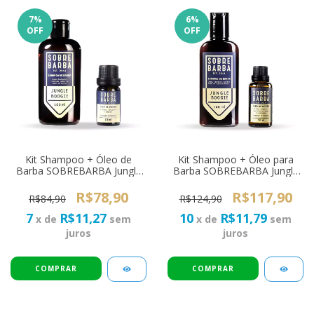
7
%
6
%
OFF
OFF
Kit Shampoo + Óleo de
Kit Shampoo + Óleo para
Barba SOBREBARBA Jungle
Barba SOBREBARBA Jungle
Boogie Pra Viagem
Boogie
R$78,90
R$117,90
R$84,90
R$124,90
7
R$11,27
10
R$11,79
x de
sem
x de
sem
juros
juros