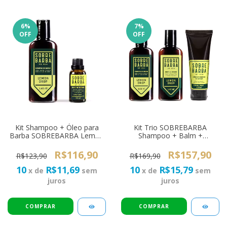
6
%
7
%
OFF
OFF
Kit Shampoo + Óleo para
Kit Trio SOBREBARBA
Barba SOBREBARBA Lemon
Shampoo + Balm +
Drop
Condicionador para Barba
Lemon Drop
R$116,90
R$157,90
R$123,90
R$169,90
10
R$11,69
10
R$15,79
x de
sem
x de
sem
juros
juros