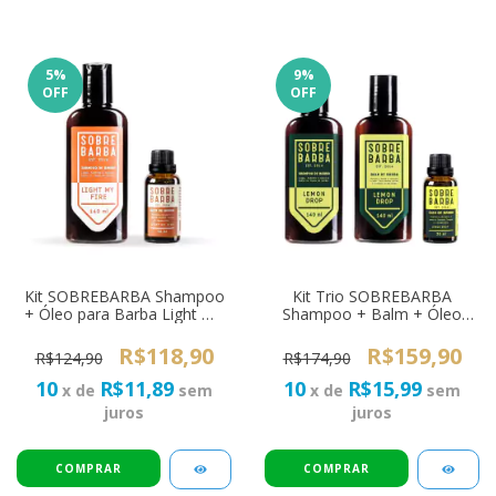
5
%
9
%
OFF
OFF
Kit SOBREBARBA Shampoo
Kit Trio SOBREBARBA
+ Óleo para Barba Light My
Shampoo + Balm + Óleo
Fire
para Barba Lemon Drop
R$118,90
R$159,90
R$124,90
R$174,90
10
R$11,89
10
R$15,99
x de
sem
x de
sem
juros
juros