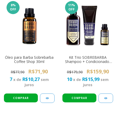
8
%
11
%
OFF
OFF
Óleo para Barba Sobrebarba
Kit Trio SOBREBARBA
Coffee Shop 30ml
Shampoo + Condicionador
+ Óleo para Barba Jungle
Boogie
R$71,90
R$159,90
R$77,90
R$179,90
7
R$10,27
10
R$15,99
x de
sem
x de
sem
juros
juros