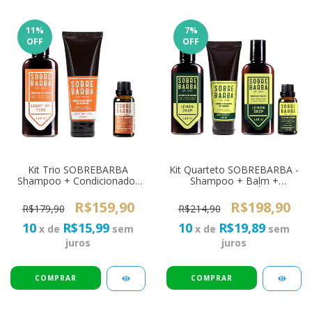
11
%
7
%
OFF
OFF
Kit Trio SOBREBARBA
Kit Quarteto SOBREBARBA -
Shampoo + Condicionador
Shampoo + Balm +
+ Óleo para Barba Light My
Condicionador + Óleo de
Fire
Barba Lemon Drop
R$159,90
R$198,90
R$179,90
R$214,90
10
R$15,99
10
R$19,89
x de
sem
x de
sem
juros
juros