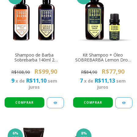
Shampoo de Barba
Kit Shampoo + Óleo
Sobrebarba 140ml 2
SOBREBARBA Lemon Drop
Unidades - Light My Fire e
Pra Viagem
Jungle Boogie
R$99,90
R$77,90
R$108,90
R$84,90
9
R$11,10
7
R$11,13
x de
sem
x de
sem
juros
juros
6
%
8
%