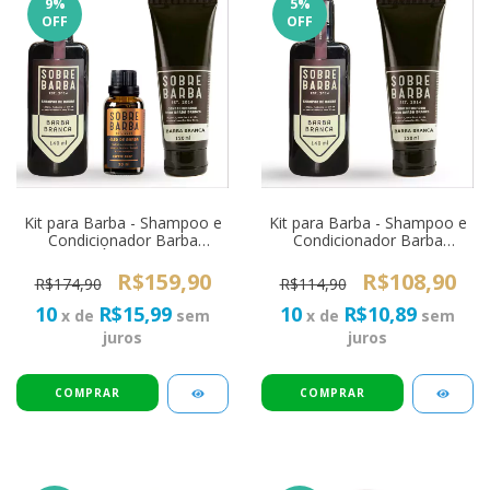
9
%
5
%
OFF
OFF
Kit para Barba - Shampoo e
Kit para Barba - Shampoo e
Condicionador Barba
Condicionador Barba
Branca + Óleo Sobrebarba
Branca Sobrebarba
Coffee Shop
R$159,90
R$108,90
R$174,90
R$114,90
10
R$15,99
10
R$10,89
x de
sem
x de
sem
juros
juros