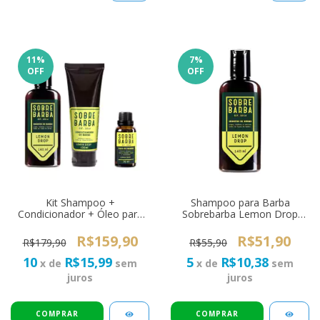
11
%
7
%
OFF
OFF
Kit Shampoo +
Shampoo para Barba
Condicionador + Óleo para
Sobrebarba Lemon Drop
Barba - Trio SOBREBARBA
140ml
Lemon Drop
R$159,90
R$51,90
R$179,90
R$55,90
10
R$15,99
5
R$10,38
x de
sem
x de
sem
juros
juros