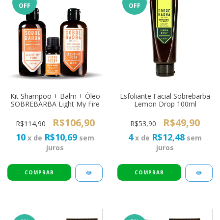
OFF
OFF
Kit Shampoo + Balm + Óleo
Esfoliante Facial Sobrebarba
SOBREBARBA Light My Fire
Lemon Drop 100ml
R$106,90
R$49,90
R$114,90
R$53,90
10
R$10,69
4
R$12,48
x de
sem
x de
sem
juros
juros