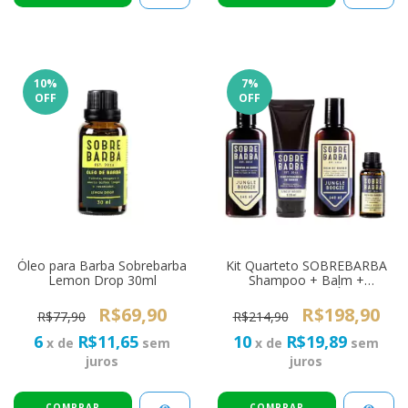
10
%
7
%
OFF
OFF
Óleo para Barba Sobrebarba
Kit Quarteto SOBREBARBA
Lemon Drop 30ml
Shampoo + Balm +
Condicionador + Óleo de
Barba Jungle Boogie
R$69,90
R$198,90
R$77,90
R$214,90
6
R$11,65
10
R$19,89
x de
sem
x de
sem
juros
juros