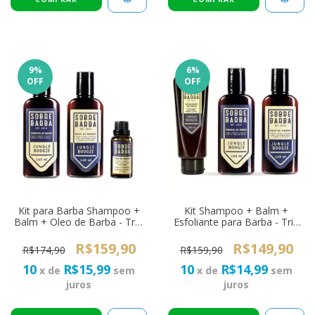
9
%
6
%
OFF
OFF
Kit para Barba Shampoo +
Kit Shampoo + Balm +
Balm + Oleo de Barba - Trio
Esfoliante para Barba - Trio
SOBREBARBA Jungle
SOBREBARBA Jungle
Boogie
Boogie
R$159,90
R$149,90
R$174,90
R$159,90
10
R$15,99
10
R$14,99
x de
sem
x de
sem
juros
juros