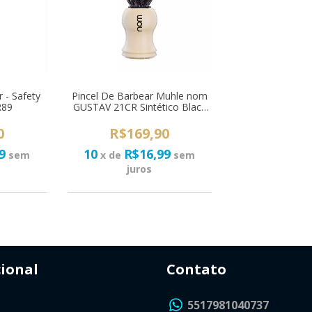
 - Safety
Pincel De Barbear Muhle nom
R89
GUSTAV 21CR Sintético Black
Fibre
0
R$169,90
9
10
R$16,99
sem
x de
sem
juros
cional
Contato
5517981040737