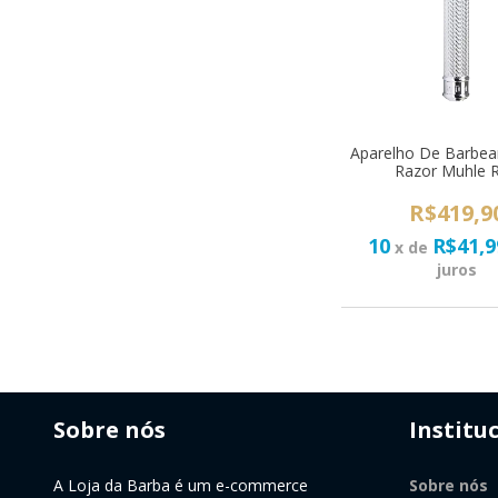
Aparelho De Barbear
Razor Muhle 
R$419,9
10
R$41,9
x de
juros
Sobre nós
Institu
A Loja da Barba é um e-commerce
Sobre nós