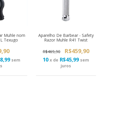
ear Muhle nom
Aparelho De Barbear - Safety
L Texugo
Razor Muhle R41 Twist
9,90
R$459,90
R$469,90
8,99
10
R$45,99
sem
x de
sem
os
juros