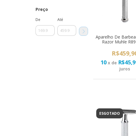
Preço
De
Até
Aparelho De Barbear
Razor Muhle R89
R$459,9
10
R$45,9
x de
juros
ESGOTADO