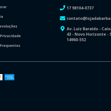
rar
17 98104-0737
te
contato@lojadabarba
evoluções
Av. Luiz Baraldo - Caix
43 - Novo Horizonte - 
 Privacidade
14960-552
 Frequentes