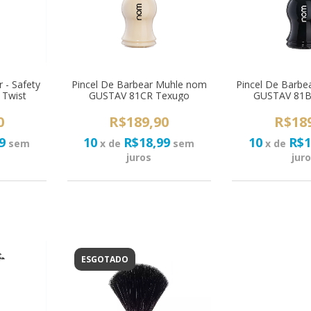
 - Safety
Pincel De Barbear Muhle nom
Pincel De Barb
 Twist
GUSTAV 81CR Texugo
GUSTAV 81B
0
R$189,90
R$18
9
10
R$18,99
10
R$1
sem
x de
sem
x de
juros
jur
ESGOTADO